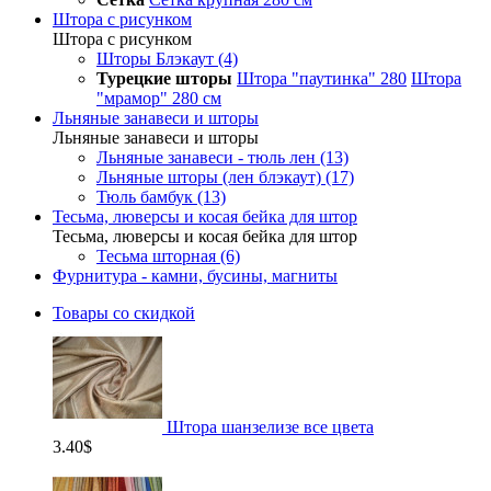
Штора с рисунком
Штора с рисунком
Шторы Блэкаут (4)
Турецкие шторы
Штора "паутинка" 280
Штора
"мрамор" 280 см
Льняные занавеси и шторы
Льняные занавеси и шторы
Льняные занавеси - тюль лен (13)
Льняные шторы (лен блэкаут) (17)
Тюль бамбук (13)
Тесьма, люверсы и косая бейка для штор
Тесьма, люверсы и косая бейка для штор
Тесьма шторная (6)
Фурнитура - камни, бусины, магниты
Товары со скидкой
Штора шанзелизе все цвета
3.40$