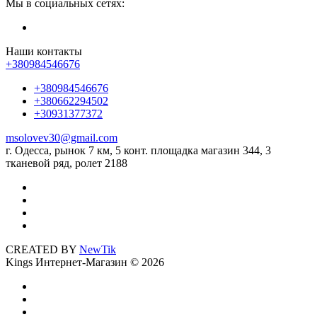
Мы в социальных сетях:
Наши контакты
+380984546676
+380984546676
+380662294502
+30931377372
msolovev30@gmail.com
г. Одесса, рынок 7 км, 5 конт. площадка магазин 344, 3
тканевой ряд, ролет 2188
CREATED BY
NewTik
Kings Интернет-Магазин © 2026