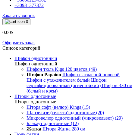
+30931377372
Заказать звонок
0
0.00$
Оформить заказ
Список категорий
Шифон однотонный
Шифон однотонный
Шифон тюль Kigs 120 цветов (49)
Шифон Papaion
Шифон с атласной полосой
Шифон с утяжелителем белый
Шифон
сертифицированный (огнестойкий)
Шифон 330 см
(белый и крем)
Шторы однотонные
Шторы однотонные
Штора софт (велюр) Kings (15)
Шанзелизе (селеста) однотонные (20)
Микровелюр однотонный (микровельвет) (29)
Блэкаут однотонный (12)
Жатка
Штора Жатка 280 см
Тюль фатин