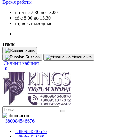
Время работы
пн-чт с 7.30 до 13.00
сб с 8.00 до 13.30
пт, вск: выходные
Язык
Язык
Russian
Українська
Личный кабинет
0
+380984546676
+380984546676
+380662294502