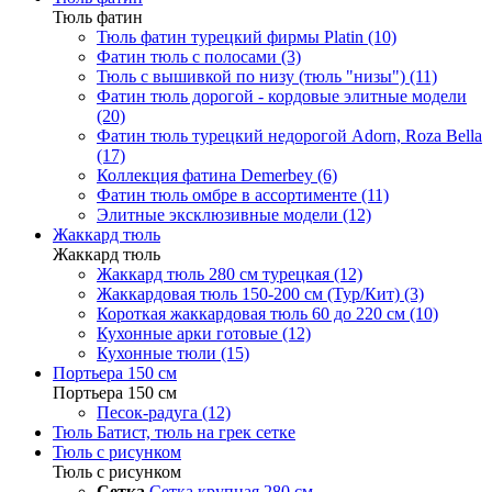
Тюль фатин
Тюль фатин турецкий фирмы Platin (10)
Фатин тюль с полосами (3)
Тюль с вышивкой по низу (тюль "низы") (11)
Фатин тюль дорогой - кордовые элитные модели
(20)
Фатин тюль турецкий недорогой Adorn, Roza Bella
(17)
Коллекция фатина Demerbey (6)
Фатин тюль омбре в ассортименте (11)
Элитные эксклюзивные модели (12)
Жаккард тюль
Жаккард тюль
Жаккард тюль 280 см турецкая (12)
Жаккардовая тюль 150-200 см (Тур/Кит) (3)
Короткая жаккардовая тюль 60 до 220 см (10)
Кухонные арки готовые (12)
Кухонные тюли (15)
Портьера 150 см
Портьера 150 см
Песок-радуга (12)
Тюль Батист, тюль на грек сетке
Тюль с рисунком
Тюль с рисунком
Сетка
Сетка крупная 280 см