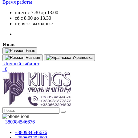
Время работы
пн-чт с 7.30 до 13.00
сб с 8.00 до 13.30
пт, вск: выходные
Язык
Язык
Russian
Українська
Личный кабинет
0
+380984546676
+380984546676
+380662294502