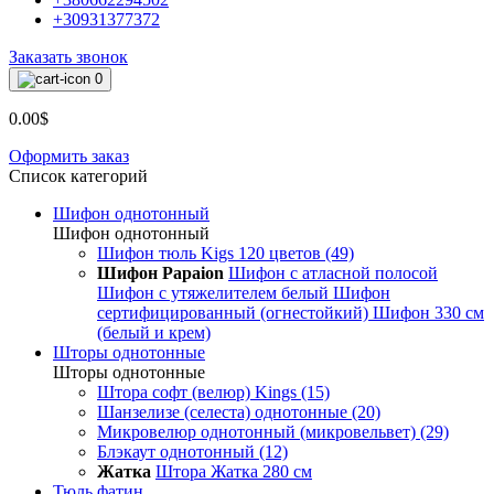
+30931377372
Заказать звонок
0
0.00$
Оформить заказ
Список категорий
Шифон однотонный
Шифон однотонный
Шифон тюль Kigs 120 цветов (49)
Шифон Papaion
Шифон с атласной полосой
Шифон с утяжелителем белый
Шифон
сертифицированный (огнестойкий)
Шифон 330 см
(белый и крем)
Шторы однотонные
Шторы однотонные
Штора софт (велюр) Kings (15)
Шанзелизе (селеста) однотонные (20)
Микровелюр однотонный (микровельвет) (29)
Блэкаут однотонный (12)
Жатка
Штора Жатка 280 см
Тюль фатин