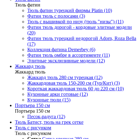
Тюль фатин
Тюль фатин турецкий фирмы Platin (10)
Фатин тюль с полосами (3)
Тюль с вышивкой по низу (тюль "низы") (11)
Фатин тюль дорогой - кордовые элитные модели
(20)
Фатин тюль турецкий недорогой Adorn, Roza Bella
(17)
Коллекция фатина Demerbey (6)
Фатин тюль омбре в ассортименте (11)
Элитные эксклюзивные модели (12)
Жаккард тюль
Жаккард тюль
Жаккард тюль 280 см турецкая (12)
Жаккардовая тюль 150-200 см (Тур/Кит) (3)
Короткая жаккардовая тюль 60 до 220 см (10)
Кухонные арки готовые (12)
Кухонные тюли (15)
Портьера 150 см
Портьера 150 см
Песок-радуга (12)
Тюль Батист, тюль на грек сетке
Тюль с рисунком
Тюль с рисунком
Сетка
Сетка крупная 280 см