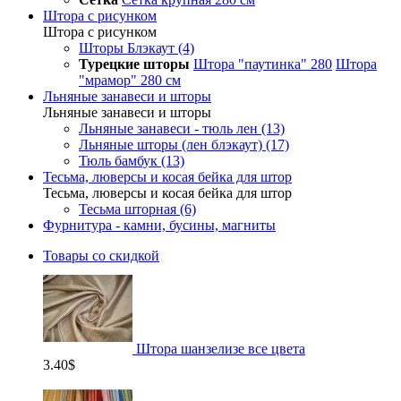
Штора с рисунком
Штора с рисунком
Шторы Блэкаут (4)
Турецкие шторы
Штора "паутинка" 280
Штора
"мрамор" 280 см
Льняные занавеси и шторы
Льняные занавеси и шторы
Льняные занавеси - тюль лен (13)
Льняные шторы (лен блэкаут) (17)
Тюль бамбук (13)
Тесьма, люверсы и косая бейка для штор
Тесьма, люверсы и косая бейка для штор
Тесьма шторная (6)
Фурнитура - камни, бусины, магниты
Товары со скидкой
Штора шанзелизе все цвета
3.40$